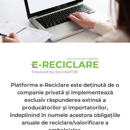
Economia Circulara,
Reciclarea Si OIREP-Urile
Platforma e-Reciclare este deținută de o
companie privată și implementează
exclusiv răspunderea extinsă a
producătorilor și importatorilor,
îndeplinind în numele acestora obligațiile
Single Blog Home / Single Blog Other Blog Subscribe Newsletter Future is
anuale de reciclare/valorificare a
efficient power vitality and sustainable power source Discover More Tags :