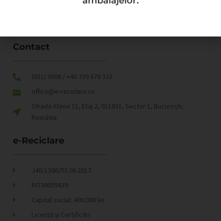
ambalajelor.
Battery, Energy, Hydropower, Advantages, Benefits Share This Article :
Contact
(031) 9306 / +40 739 678 333
office@e-reciclare.ro
Strada Atena 11, Etaj 2, 011831, Sector 1, București,
România
e-Reciclare
J40/1386/02.08.2017
RO38059439
Capital social: 400.000 lei
Licență și Certificări