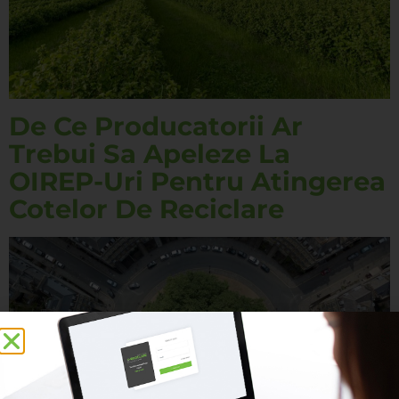
De Ce Producatorii Ar
Trebui Sa Apeleze La
OIREP-Uri Pentru Atingerea
Cotelor De Reciclare